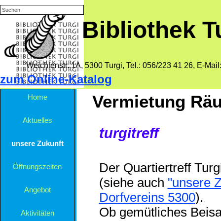
Direkt zum Seiteninhalt
Bibliothek T
Weichlenstr. 1A, 5300 Turgi,
Tel.: 056/223 41 26, E-Mail
zum Online-Katalog
Menü überspringen
Vermietung Räu
Home
Aktuelles
turgitreff
unsere Zukunft
▼
Der Quartiertreff Turg
Öffnungszeiten
(siehe auch
"unsere Z
Angebot
▼
Dorfvereins 5300
).
Ob gemütliches Beisa
Aktivitäten
▼