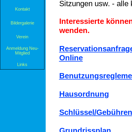
Sitzungen usw. - all
Kontakt
▼
Interessierte könne
Bildergalerie
▼
wenden.
Verein
▼
Reservationsanfrag
Anmeldung Neu-
Mitglied
Online
Links
Benutzungsregleme
Hausordnung
Schlüssel/Gebühren/
Grundrissplan