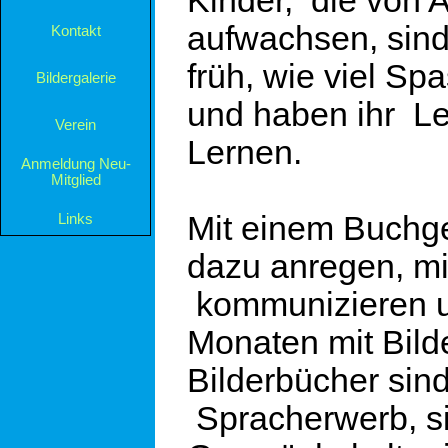
Kinder, die von 
aufwachsen, sind
Kontakt
▼
früh, wie viel Sp
Bildergalerie
▼
und haben ihr L
Verein
▼
Lernen.
Anmeldung Neu-
Mitglied
Mit einem Buchge
Links
dazu anregen, mi
kommunizieren u
Monaten mit Bild
Bilderbücher sind
Spracherwerb, si