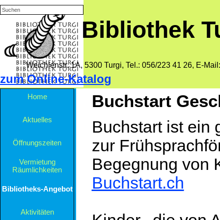
Direkt zum Seiteninhalt
Bibliothek T
Weichlenstr. 1A, 5300 Turgi,
Tel.: 056/223 41 26, E-Mail
zum Online-Katalog
Menü überspringen
Buchstart Gesc
Home
Aktuelles
Buchstart ist ei
zur Frühsprachfö
Öffnungszeiten
Begegnung von Kl
Vermietung
▼
Räumlichkeiten
Buchstart.ch
Bibliotheks-Angebot
▼
Aktivitäten
▼